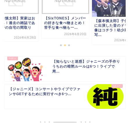
森本慎太郎】実家はお
【SixTONES】メンバー
【森本慎太郎】子供
持ち！過去の雑誌であ
の好きな食べ物まとめ！
に出演した昔のドラ
み野の自宅の間取り
苦手な食べ物も一...
像はコチラ！幼少期
.
2026年6月20日
写...
2026年6月28日
2026年6月
【知らないと迷惑】ジャニーズの手作り
うちわの暗黙ルールは6つ！ライブで
周...
【ジャニーズ】コンサートやライブでファ
ンサGETするために実行すべき6つ...