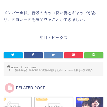
メンバー全員、普段のカッコ良い姿とギャップがあ
り、面白い一面を垣間見ることができました。
注目トピックス
HOME
SixTONES
【画像26枚】SixTONESの変顔の写真まとめ！メンバー全員を一覧で紹介
RELATED POST
TONES
SixTONES
SixTONES