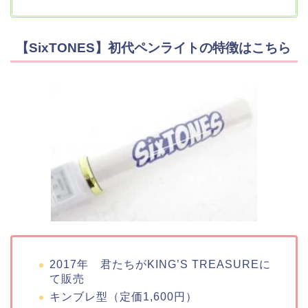
【SixTONES】初代ペンライトの特徴はこちら
2017年 君たちがKING’S TREASUREに
て販売
キンブレ型（定価1,600円）