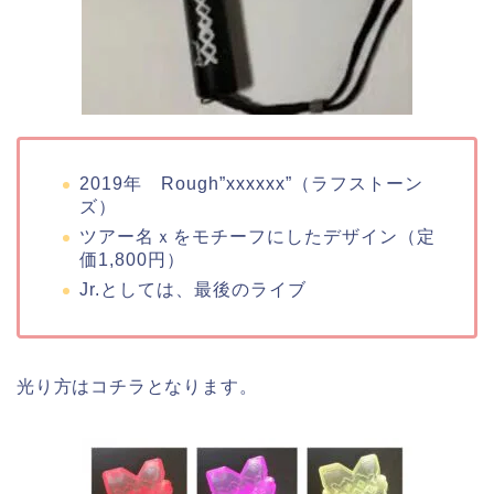
2019年 Rough”xxxxxx”（ラフストーン
ズ）
ツアー名ｘをモチーフにしたデザイン（定
価1,800円）
Jr.としては、最後のライブ
光り方はコチラとなります。