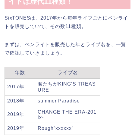
イトは歴代11種類！
SixTONESは、2017年から毎年ライブごとにペンライ
トを販売していて、その数11種類。
まずは、ペンライトを販売した年とライブ名を、一覧
で確認していきましょう。
年数
ライブ名
君たちがKING’S TREAS
2017年
URE
2018年
summer Paradise
CHANGE THE ERA-201
2019年
ix-
2019年
Rough”xxxxxx”