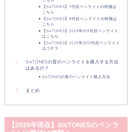
【SixTONES】7代目ペンライトの特徴は
こちら
【SixTONES】8代目ペンライトの特徴は
こちら
【SixTONES】2024年の9代目ペンライト
はこちら
【SixTONES】2025年の10代目ペンライト
はコチラ
SixTONESの昔のペンライトを購入する方法
はあるの？
SixTONESの昔のペンライト購入方法
まとめ
【2026年現在】SixTONESのペンラ