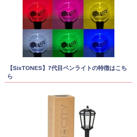
【SixTONES】7代目ペンライトの特徴はこち
ら