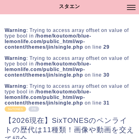
スタエン
Warning
: Trying to access array offset on value of
type bool in
/home/koutomo/blue-
lemonlife.com/public_html/wp-
content/themes/jin/single.php
on line
29
Warning
: Trying to access array offset on value of
type bool in
/home/koutomo/blue-
lemonlife.com/public_html/wp-
content/themes/jin/single.php
on line
30
Warning
: Trying to access array offset on value of
type bool in
/home/koutomo/blue-
lemonlife.com/public_html/wp-
content/themes/jin/single.php
on line
31
SixTONES
PR
【2026現在】SixTONESのペンライ
トの歴代は11種類！画像や動画を交え