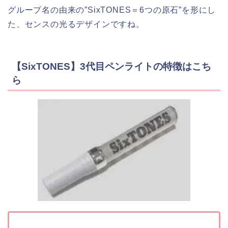
グループ名の由来の”SixTONES＝6つの原石”を形にし
た、センスの光るデザインですね。
【SixTONES】3代目ペンライトの特徴はこち
ら