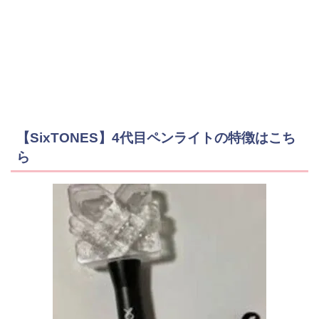
【SixTONES】4代目ペンライトの特徴はこち
ら