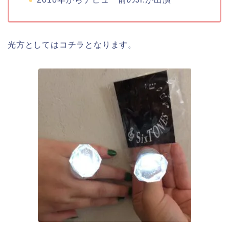
光方としてはコチラとなります。