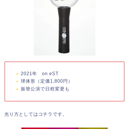
2021年 on eST
球体形（定価1,800円）
振替公演で日程変更も
光り方としてはコチラです。