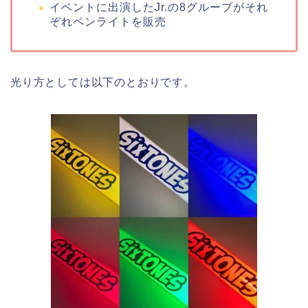
イベントに出演したJr.の8グループがそれ
ぞれペンライトを販売
光り方としては以下のとおりです。