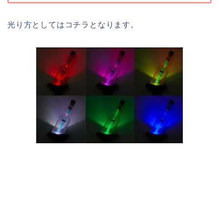
光り方としてはコチラとなります。