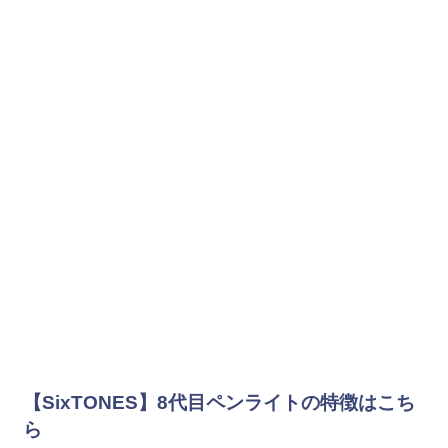
【SixTONES】8代目ペンライトの特徴はこち
ら