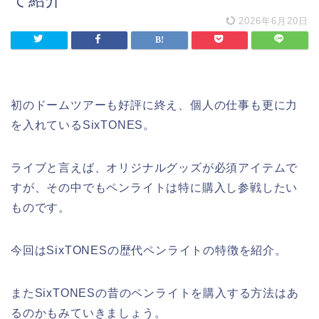
て紹介
2026年6月20日
初のドームツアーも好評に終え、個人の仕事も更に力
を入れているSixTONES。
ライブと言えば、オリジナルグッズが必須アイテムで
すが、その中でもペンライトは特に購入し参戦したい
ものです。
今回はSixTONESの歴代ペンライトの特徴を紹介。
またSixTONESの昔のペンライトを購入する方法はあ
るのかもみていきましょう。