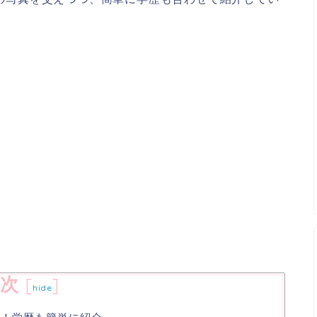
次
[
]
hide