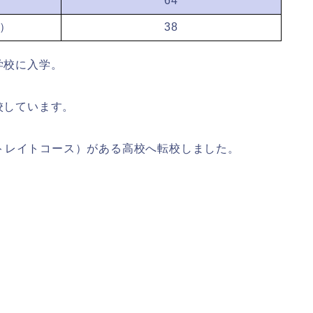
64
）
38
学校に入学。
校しています。
トレイトコース）がある高校へ転校しました。