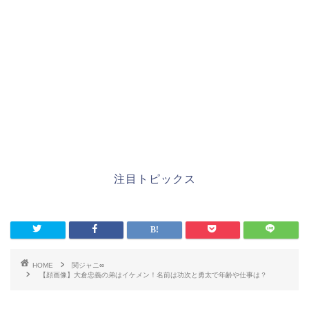
注目トピックス
HOME
関ジャニ∞
【顔画像】大倉忠義の弟はイケメン！名前は功次と勇太で年齢や仕事は？