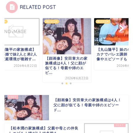
RELATED POST
ャニ∞
関ジャニ∞
関ジャニ∞
丸山隆平の家族構成】
【丸山隆平】妹の名
の再婚で妹2人と弟2人
カナでバレエ講師！
【顔画像】安田章大の家
！家庭環境が複雑す...
像やエピソードも
族構成は4人！父に顔が
2026年6月22日
2026年6月
似てる！母親や姉のエ
ピ...
2026年6月22日
【顔画像】安田章大の家族構成は4人！
父に顔が似てる！母親や姉のエピソー
ド...
【松本潤の家族構成】父親や母との仲良