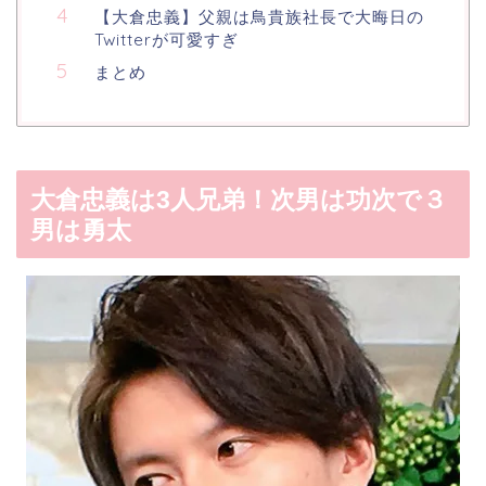
【大倉忠義】父親は鳥貴族社長で大晦日の
Twitterが可愛すぎ
まとめ
大倉忠義は3人兄弟！次男は功次で３
男は勇太