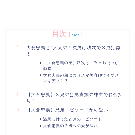
目次
[
]
hide
大倉忠義は3人兄弟！次男は功次で３男は勇
太
【大倉忠義の弟】功次はJ-Pop Legacyに
勤務
大倉忠義の弟はカリスマ美容師でイケメ
ンはデマ！？
【大倉忠義】３兄弟は鳥貴族の株主でお金持
ち！
【大倉忠義】兄弟エピソードが可愛い
温泉に行ったときのエピソード
大倉忠義の３男への愛が深い