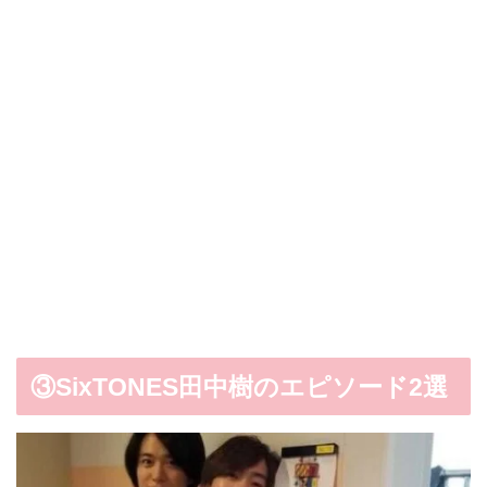
③SixTONES田中樹のエピソード2選