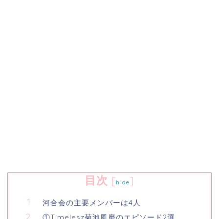
目次
[
]
hide
河合会の主要メンバーは4人
①Timelesz菊池風磨のエピソード2選