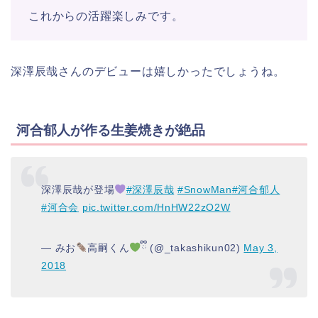
これからの活躍楽しみです。
深澤辰哉さんのデビューは嬉しかったでしょうね。
河合郁人が作る生姜焼きが絶品
深澤辰哉が登場
#深澤辰哉
#SnowMan
#河合郁人
#河合会
pic.twitter.com/HnHW22zO2W
— みお
高嗣くん
ྀི (@_takashikun02)
May 3,
2018