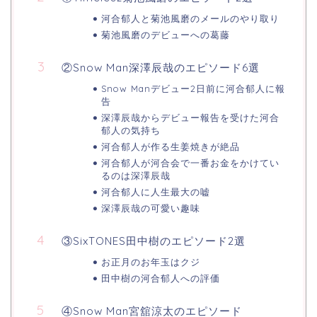
河合郁人と菊池風磨のメールのやり取り
菊池風磨のデビューへの葛藤
②Snow Man深澤辰哉のエピソード6選
Snow Manデビュー2日前に河合郁人に報
告
深澤辰哉からデビュー報告を受けた河合
郁人の気持ち
河合郁人が作る生姜焼きが絶品
河合郁人が河合会で一番お金をかけてい
るのは深澤辰哉
河合郁人に人生最大の嘘
深澤辰哉の可愛い趣味
③SixTONES田中樹のエピソード2選
お正月のお年玉はクジ
田中樹の河合郁人への評価
④Snow Man宮舘涼太のエピソード