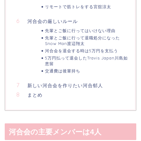
リモートで筋トレをする宮舘涼太
河合会の厳しいルール
先輩とご飯に行ってはいけない理由
先輩とご飯に行って退職処分になった
Snow Man渡辺翔太
河合会を退会する時は5万円を支払う
5万円払って退会したTravis Japan川島如
恵留
交通費は後輩持ち
新しい河合会を作りたい河合郁人
まとめ
河合会の主要メンバーは4人