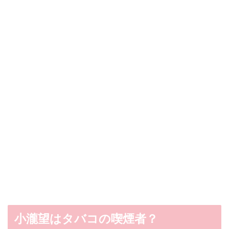
小瀧望はタバコの喫煙者？