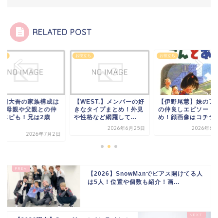
RELATED POST
立ち
お役立ち
お役立ち
西畑大吾の家族構成は
【WEST.】メンバーの好
【伊野尾慧】妹のア
人】母親や父親との仲
きなタイプまとめ！外見
の仲良しエピソード
しエピも！兄は2歳
や性格など網羅して...
め！顔画像はコチラ
.
2026年6月25日
2026年6月
2026年7月2日
【2026】SnowManでピアス開けてる人
は5人！位置や個数も紹介！画...