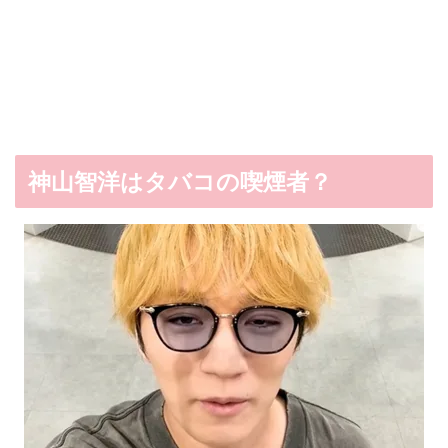
神山智洋はタバコの喫煙者？