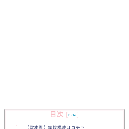
目次
[
]
hide
【堂本剛】家族構成はコチラ