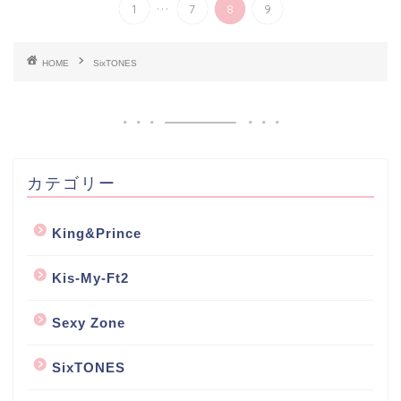
...
1
7
8
9
HOME
SixTONES
カテゴリー
King&Prince
Kis-My-Ft2
Sexy Zone
SixTONES