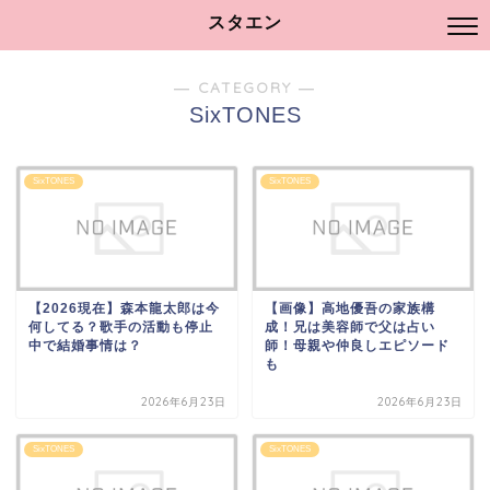
スタエン
― CATEGORY ―
SixTONES
SixTONES
SixTONES
【2026現在】森本龍太郎は今
【画像】高地優吾の家族構
何してる？歌手の活動も停止
成！兄は美容師で父は占い
中で結婚事情は？
師！母親や仲良しエピソード
も
2026年6月23日
2026年6月23日
SixTONES
SixTONES